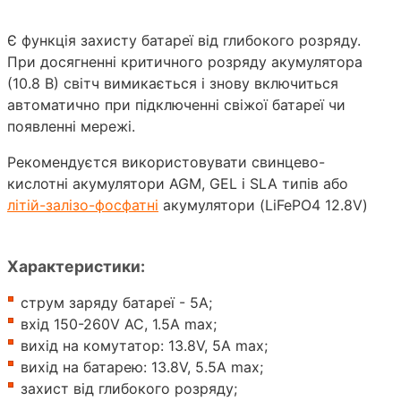
Є функція захисту батареї від глибокого розряду.
При досягненні критичного розряду акумулятора
(10.8 В) світч вимикається і знову включиться
автоматично при підключенні свіжої батареї чи
появленні мережі.
Рекомендуєтся використовувати свинцево-
кислотні акумулятори AGM, GEL і SLA типів або
літій-залізо-фосфатні
акумулятори (LiFePO4 12.8V)
Характеристики:
струм заряду батареї - 5А;
вхід 150-260V AC, 1.5A max;
вихід на комутатор: 13.8V, 5A max;
вихід на батарею: 13.8V, 5.5A max;
захист від глибокого розряду;