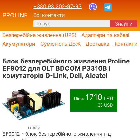
+380 98 302-97-93
PROLINE
Всі контакти
Знайти
Безперебійне живлення (UPS)
Адаптери та кабелі
Акумулятори
Сумісність ДБЖ
Доставка
Контакти
Блок безперебійного живлення Proline
EF9012 для OLT BDCOM P3310B і
комутаторів D-Link, Dell, Alcatel
1710
ГРН
Ціна:
38 USD
EF9012
EF9012 - блок безперебійного живлення під