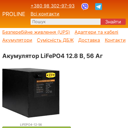
+380 98 302-97-93
PROLINE
Всі контакти
Знайти
Безперебійне живлення (UPS)
Адаптери та кабелі
Акумулятори
Сумісність ДБЖ
Доставка
Контакти
Акумулятор LiFePO4 12.8 В, 56 Аг
LIFEPO4-12-56