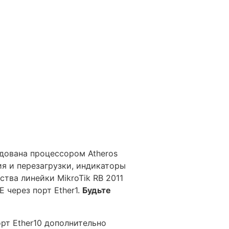
удована процессором Atheros
ия и перезагрузки, индикаторы
тва линейки MikroTik RB 2011
 через порт Ether1.
Будьте
орт Ether10 дополнительно