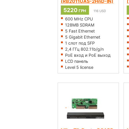
(RB2011UAS-2HnD-IN)
5220
ГРН
116
USD
600 MHz CPU
128MB SDRAM
5 Fast Ethernet
5 Gigabit Ethernet
1 слот под SFP
2,4 ГГц 802.11b/g/n
PoE вход и PoE выход
LCD панель
Level 5 license