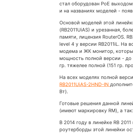
стал оборудован PoE выходом
и на названиях моделей - появ
Основой моделей этой линейк
(RB2011UiAS) и урезанная, бол
памяти, лицензия RouterOS. RB
level 4 у версии RB2011iL. На
модема и ЖК монитор, который
мощность полной версии - до 1
гр. тяжелее полной (151 гр. про
На всех моделях полной верси
RB2011UiAS-2HND-IN
дополнит
Вт).
Готовые решения данной лине
(имеют маркировку RM), а так
В 2014 году в линейке RB 201
роутерборды этой линейки ост