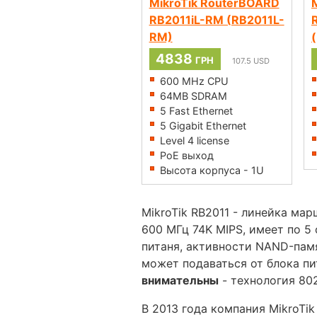
MikroTik RouterBOARD
RB2011iL-RM (RB2011L-
RM)
4838
ГРН
107.5
USD
600 MHz CPU
64MB SDRAM
5 Fast Ethernet
5 Gigabit Ethernet
Level 4 license
PoE выход
Высота корпуса - 1U
MikroTik RB2011 - линейка ма
600 МГц 74K MIPS, имеет по 5
питаня, активности NAND-памя
может подаваться от блока пит
внимательны
- технология 80
В 2013 года компания MikroTi