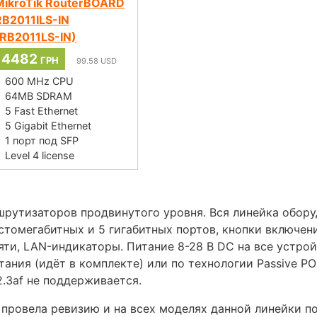
MikroTik RouterBOARD
RB2011ILS-IN
(RB2011LS-IN)
4482
ГРН
99.58
USD
600 MHz CPU
64MB SDRAM
5 Fast Ethernet
5 Gigabit Ethernet
1 порт под SFP
Level 4 license
ршрутизаторов продвинутого уровня. Вся линейка обор
 стомегабитных и 5 гигабитных портов, кнопки включен
ти, LAN-индикаторы. Питание 8-28 В DC на все устройс
ания (идёт в комплекте) или по технологии Passive POE
2.3af не поддерживается.
k провела ревизию и на всех моделях данной линейки п