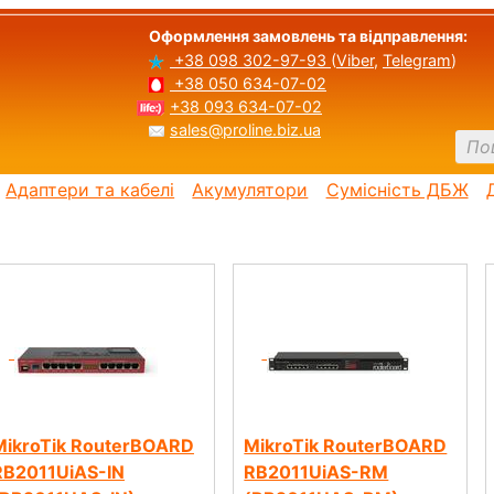
Оформлення замовлень та відправлення:
+38 098 302-97-93
(
Viber
,
Telegram
)
+38 050 634-07-02
+38 093 634-07-02
sales@proline.biz.ua
Адаптери та кабелі
Акумулятори
Сумісність ДБЖ
MikroTik RouterBOARD
MikroTik RouterBOARD
RB2011UiAS-IN
RB2011UiAS-RM