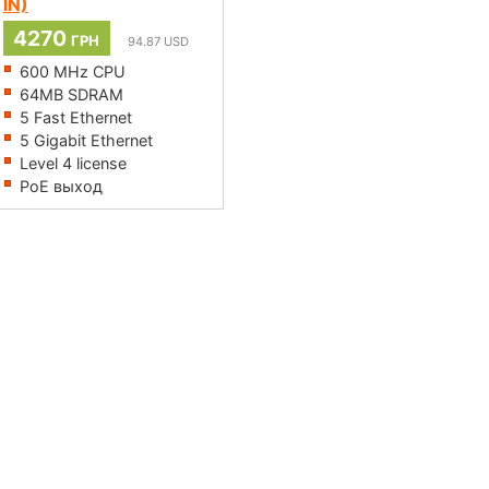
IN)
4270
ГРН
94.87
USD
600 MHz CPU
64MB SDRAM
5 Fast Ethernet
5 Gigabit Ethernet
Level 4 license
PoE выход