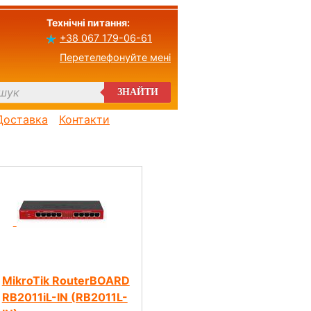
Технічні питання:
+38 067 179-06-61
Перетелефонуйте мені
ЗНАЙТИ
Доставка
Контакти
MikroTik RouterBOARD
RB2011iL-IN (RB2011L-