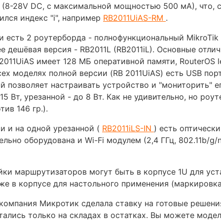
 (8-28V DC, с максимальной мощностью 500 мА), что, 
ился индекс "i", например
RB2011UiAS-RM
.
и есть 2 роутерборда - полнофункциональный MikroTik
ее дешёвая версия - RB2011L (RB2011iL). Основные отли
2011UiAS имеет 128 МБ оперативной памяти, RouterOS l
 всех моделях полной версии (RB 2011UiAS) есть USB по
 позволяет настраивать устройство и "мониторить" е
5 Вт, урезанной - до 8 Вт. Как не удивительно, но роу
тив 146 гр.).
и и на одной урезанной (
RB2011iLS-IN
) есть оптически
ельно оборудована и Wi-Fi модулем (2,4 ГГц, 802.11b/g
йки маршрутизаторов могут быть в корпусе 1U для уст
же в корпусе для настольного применения (маркировка 
1 компания Микротик сделала ставку на готовые решени
ались только на складах в остатках. Вы можете модел