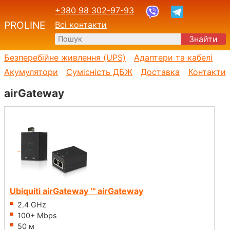
+380 98 302-97-93
PROLINE
Всі контакти
Знайти
Безперебійне живлення (UPS)
Адаптери та кабелі
Акумулятори
Сумісність ДБЖ
Доставка
Контакти
airGateway
Ubiquiti airGateway ™ airGateway
2.4 GHz
100+ Mbps
50 м